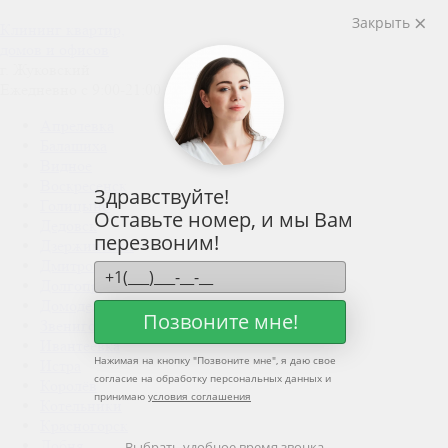
Закрыть
Клининг квартир,
домов и офисов
г. Жуковский
Ежедневно с 9:00-21:00
Апрелевка
Балашиха
Видное
Воскресенск
Здравствуйте!
Голицыно
Оставьте номер, и мы Вам
Дедовск
перезвоним!
Дзержинский
Дмитров
Долгопрудный
Домодедово
Позвоните мне!
Звенигород
Ивантеевка
Нажимая на кнопку "
Позвоните мне
", я даю свое
Истра
согласие на обработку персональных данных и
Королёв
принимаю
условия соглашения
Котельники
Красногорск
Лобня
Выбрать удобное время звонка