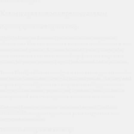
взаимном доверии.
Какие гарантии мы предоставляем
Персонал, прошедший строгий отбор
В штате Колибри-Клининг работают только сотрудники,
обладающие большим опытом и навыками, необходимыми для
качественной уборки. Во время найма на работу кандидаты
сдают экзамен на знание тонкостей профессии, а в процессе
работы регулярно проходят курсы повышения квалификации.
Задача Колибри-Клининг – обучить своих клинеров так, чтобы
они всегда выполняли уборку на высшем уровне. Поэтому наш
персонал умеет обращаться с современным оборудованием,
мастерски подбирает средства для бережной очистки любых
поверхностей и знает, как решать даже сложные задачи.
При этом Колибри-Клининг соблюдает нормы СанПиНа
2.1.3.2630-10, которые определяют условия труда каждого
сотрудника компании.
Тщательно подобранный инвентарь