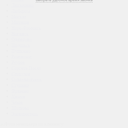
Лыткарино
Люберцы
Москва
Мытищи
Наро-Фоминск
Ногинск
Одинцово
Подольск
Пушкино
Раменское
Реутов
Сергиев Посад
Серпухов
Солнечногорск
Ступино
Фрязино
Химки
Чехов
Щёлково
Электросталь