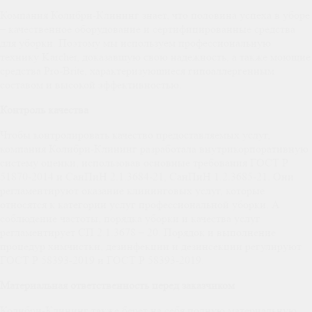
Компания Колибри-Клининг знает, что половина успеха в уборе
– качественное оборудование и сертифицированные средства
для уборки. Поэтому мы используем профессиональную
технику Karcher, доказавшую свою надежность, а также моющие
средства Pro-Brite, характеризующиеся гипоаллергенным
составом и высокой эффективностью.
Контроль качества
Чтобы контролировать качество предоставляемых услуг,
компания Колибри-Клининг разработала внутрикорпоративную
систему оценки, использовав основные требования ГОСТ Р
51870-2014 и СанПиН 2.1.3684-21, СанПиН 1.2.3685-21. Они
регламентируют оказание клининговых услуг, которые
относятся к категории услуг профессиональной уборки. А
соблюдение частоты, порядка уборки и качества услуг
регламентирует СП 2.1.3678 – 20. Порядок и выполнение
процедур химчистки, дезинфекции и дезинсекции регулируют
ГОСТ Р 58393-2019 и ГОСТ Р 58393-2019.
Материальная ответственность перед заказчиком
Колибри-Клининг также берет на себя полную материальную